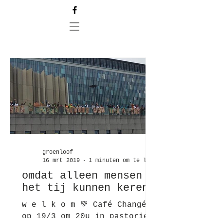
groenloof
16 mrt 2019
1 minuten om te lezen
omdat alleen mensen
het tij kunnen keren
w e l k o m 💚 Café Changé
op 19/3 om 20u in pastorie