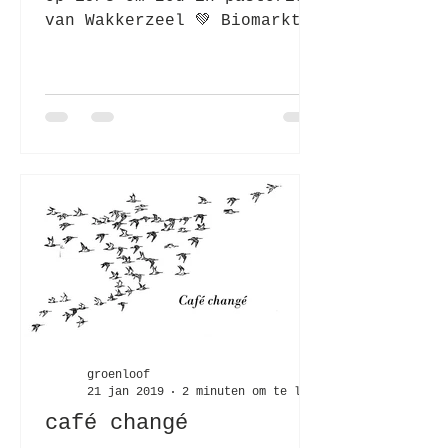
van Wakkerzeel 💚 Biomarkt
Werchter op 5/4 vanaf 16u
in Jack-op Werchter 💚...
groenloof
21 jan 2019
2 minuten om te lezen
café changé