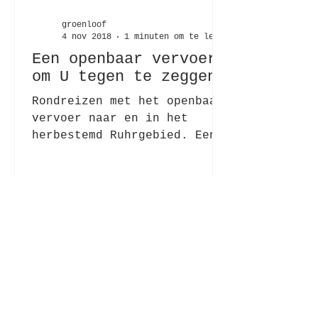
groenloof
4 nov 2018
1 minuten om te lezen
Een openbaar vervoer
om U tegen te zeggen
Rondreizen met het openbaar
vervoer naar en in het
herbestemd Ruhrgebied. Een
openbaar vervoer om U tegen
te zeggen, brengt je van de
ene...