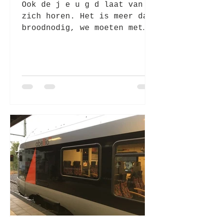
Ook de j e u g d laat van
zich horen. Het is meer dan
broodnodig, we moeten met
z'n allen blijven eisen dat
al onze beleidsmakers (ook
de...