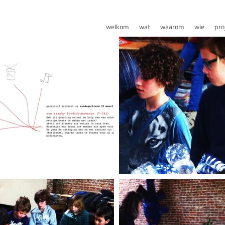
welkom
wat
waarom
wie
pro