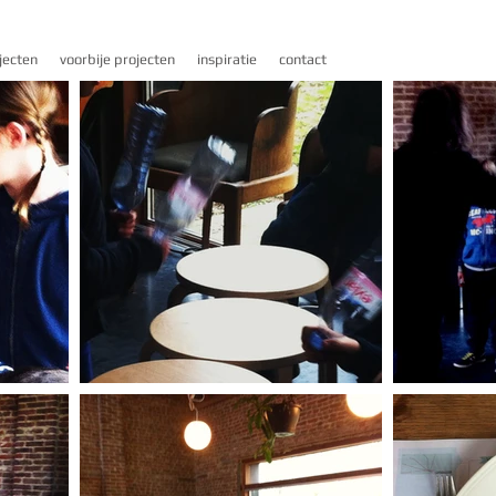
jecten
voorbije projecten
inspiratie
contact