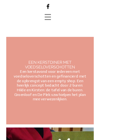
EEN KERSTDINER MET
VOEDSELOVERSCHOTTEN
Een kerstavond voor iedereen met
voedseloverschotten en gefinancierd met
de opbrengst van een empty shop. Een
heerlijk concept bedacht door 2 buren:
Hilde en Kirsten: de tafel van de buren.
Groenloof en De Plek vzw hielpen het plan
mee verwezenlijken.